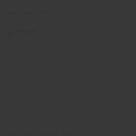
Kährs
Boden
DesignVinyl
Kährs - Sensation Collection