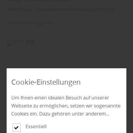
Vinylböden - Die neue 6mm Premium Collection
Kährs
Boden
DesignVinyl
Cookie-Einstellungen
Um Ihnen einen idealen Besuch auf unserer
Webseite zu ermöglichen, setzen wir sogenannte
Cookies ein. Dazu gehören unter anderem
Cookies, die für die Steuerung und den
Essentiell
reibungslosen Betrieb unserer kommerziellen