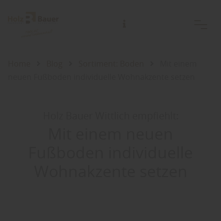
Beratungstermine außerhalb der Öffnungszeiten jederzeit nach Vereinbarung.
Gerne auch bei Ihnen Zuhause oder der Baustelle!
Home
Blog
Sortiment: Boden
Mit einem
neuen Fußboden individuelle Wohnakzente setzen
Holz Bauer Wittlich empfiehlt:
Mit einem neuen
Fußboden individuelle
Wohnakzente setzen