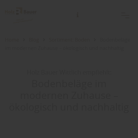
Beratungstermine außerhalb der Öffnungszeiten jederzeit nach Vereinbarung.
Gerne auch bei Ihnen Zuhause oder der Baustelle!
Home
Blog
Sortiment: Boden
Bodenbeläge
im modernen Zuhause – ökologisch und nachhaltig
Holz Bauer Wittlich empfiehlt:
Bodenbeläge im
modernen Zuhause –
ökologisch und nachhaltig