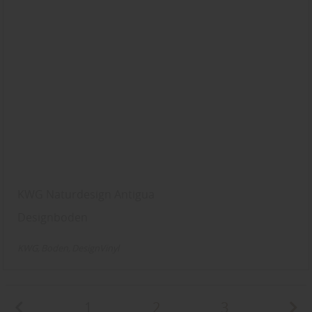
KWG Naturdesign Antigua
Designboden
KWG
Boden
DesignVinyl
1
2
3