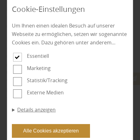
Cookie-Einstellungen
Deshalb sind selbst bei der besten Lackierung
regelmäßige Wartungsmaßnahmen erforderlich, um
Um Ihnen einen idealen Besuch auf unserer
den Zustand des Werkstoffs zu erhalten.
Webseite zu ermöglichen, setzen wir sogenannte
Nur so kann Ihr Holz optimal geschützt werden. Sind
Cookies ein. Dazu gehören unter anderem
diese Maßnahmen vorbildlich durchgeführt, erreicht
Cookies, die für die Steuerung und den
Essentiell
die Holzfassade problemlos eine Nutzungsdauer von
reibungslosen Betrieb unserer kommerziellen
mehreren Jahrzehnten. Wir von Holz Bauer Wittlich in
Unternehmensseite notwendig sind. Zusätzlich
Marketing
Wittlich-Lüxem stehen Ihnen in der Region Wittlich,
verwenden wir Cookies zur anonymen Erhebung
Statistik/Tracking
Trier, Bernkastel-Kues bei Ihrem persönlichen HOLZ-
von Statistiken sowie solche, die zur Ausspielung
Projekt gern beratend und mit Tat zur Seite. Wir
Externe Medien
und Anzeige personalisierter Inhalte auch nach
freuen uns auf Ihren Besuch.
dem Besuch unserer Webseite eingesetzt
Details anzeigen
werden können. Durch unsere Cookie-
Sie haben Fragen zu Beschichtungssystemen und wie Sie
Einstellungen können Sie selbst entscheiden, ob
Ihre Holzfassade richtig pflegen?
und welche Cookies Sie zulassen möchten. Bitte
Kontaktieren Sie uns für eine kompetente Beratung unter:
Alle Cookies akzeptieren
beachten Sie, dass anhand Ihrer getätigten