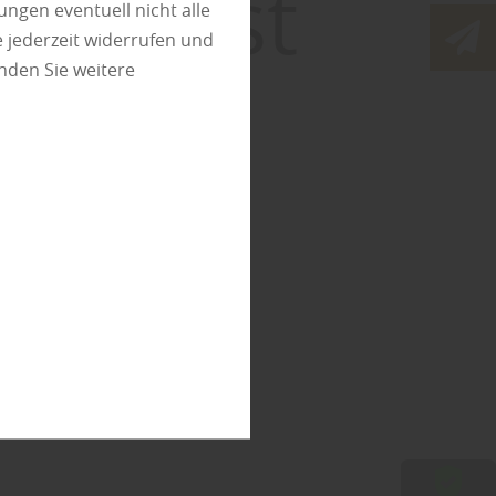
lag ist
ungen eventuell nicht alle
 jederzeit widerrufen und
nden Sie weitere
tige?