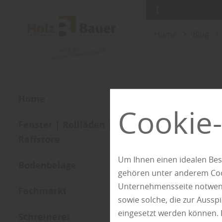
Home
Blog
Home
Cookie-
Fenster | Rollläden |
Raffstore
Um Ihnen einen idealen Bes
Bodenbeläge
gehören unter anderem Cook
Unternehmensseite notwendi
Fachmarkt
sowie solche, die zur Auss
eingesetzt werden können. 
Schreinerei