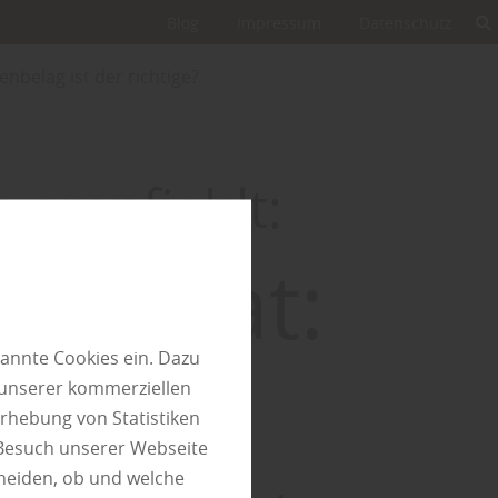
Blog
Impressum
Datenschutz
nbelag ist der richtige?
h empfiehlt:
Laminat:
annte Cookies ein. Dazu
er
 unserer kommerziellen
rhebung von Statistiken
 Besuch unserer Webseite
heiden, ob und welche