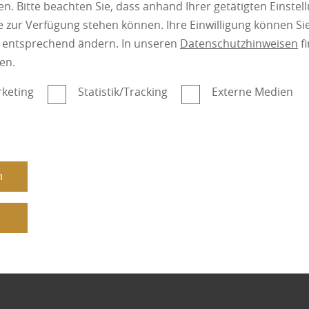
Fußbodenbe
n. Bitte beachten Sie, dass anhand Ihrer getätigten Einstell
 zur Verfügung stehen können. Ihre Einwilligung können Sie
n entsprechend ändern. In unseren
Datenschutzhinweisen
fi
der rich
en.
keting
Statistik/Tracking
Externe Medien
n
n