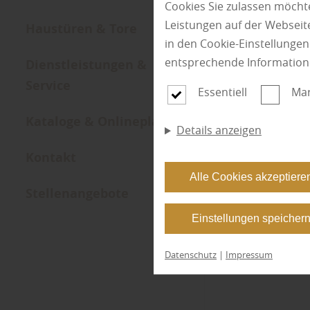
Cookies Sie zulassen möchte
Leistungen auf der Webseite
Haustüren & Tore
in den Cookie-Einstellunge
entsprechende Information
Dienstleistungen &
Service
Essentiell
Mar
Kataloge & Onlineplaner
Details anzeigen
Kontakt
Alle Cookies akzeptiere
Stellenangebote
Einstellungen speicher
Datenschutz
|
Impressum