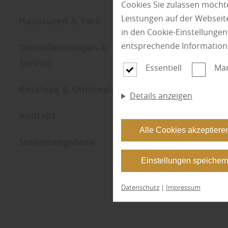
Cookies Sie zulassen möchte
Leistungen auf der Webseite
Haustüren & Tore
in den Cookie-Einstellunge
entsprechende Information
Dienstleistungen &
Service
Essentiell
Mar
Kataloge & Onlineplaner
Details anzeigen
Kontakt
Alle Cookies akzeptiere
Stellenangebote
Einstellungen speicher
Datenschutz
|
Impressum