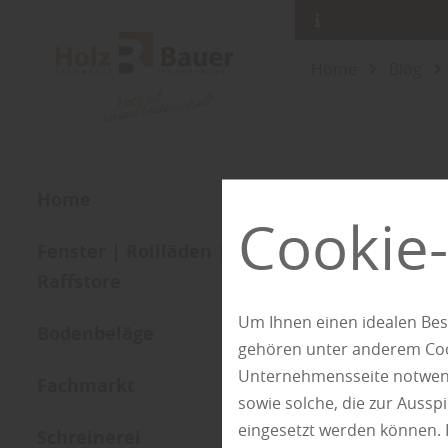
Home
Blog
Home
Cookie-
Fenster | Rollläden |
Raffstore
Um Ihnen einen idealen Bes
Bodenbeläge
gehören unter anderem Cook
Unternehmensseite notwendi
Fachmarkt
sowie solche, die zur Auss
eingesetzt werden können. 
Schreinerei