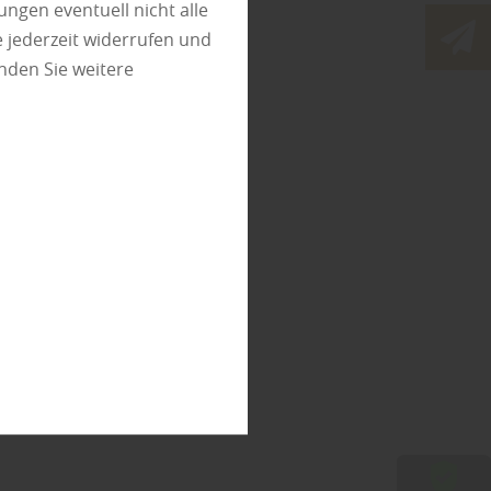
 und
ungen eventuell nicht alle
 jederzeit widerrufen und
nden Sie weitere
eit zu
üßen