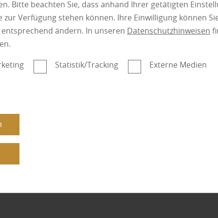
Komfort
n. Bitte beachten Sie, dass anhand Ihrer getätigten Einstell
 zur Verfügung stehen können. Ihre Einwilligung können Sie
n entsprechend ändern. In unseren
Datenschutzhinweisen
fi
Langlebigk
en.
keting
Statistik/Tracking
Externe Medien
Ihren F
n
n