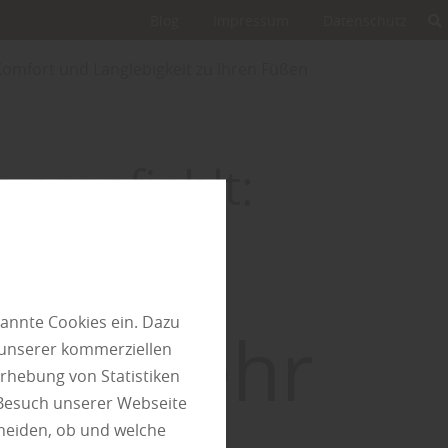
Blog
Impressum
Datenschutz
omfort und Langlebigkeit zu Ihren Füßen
h empfiehlt:
boden
annte Cookies ein. Dazu
 für mehr
 unserer kommerziellen
rhebung von Statistiken
 Besuch unserer Webseite
heiden, ob und welche