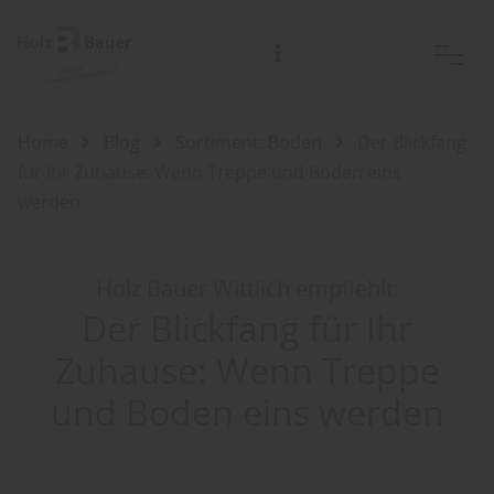
Beratungstermine außerhalb der Öffnungszeiten jederzeit nach Vereinbarung.
Gerne auch bei Ihnen Zuhause oder der Baustelle!
Home
Blog
Sortiment: Boden
Der Blickfang
für Ihr Zuhause: Wenn Treppe und Boden eins
werden
Holz Bauer Wittlich empfiehlt:
Der Blickfang für Ihr
Zuhause: Wenn Treppe
und Boden eins werden