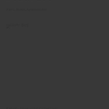
Kährs
Boden
Parkettboden
Kährs - Sensation Collection