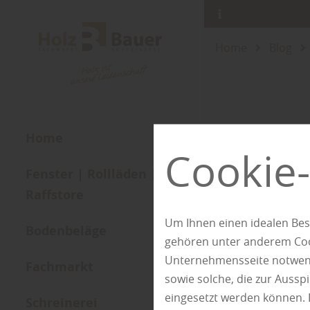
Home
Blog
H
Home
Cookie-
Fenster | Rollläden |
Raffstore
Um Ihnen einen idealen Bes
Bodenbeläge
gehören unter anderem Cook
Unternehmensseite notwendi
Fachmarkt
sowie solche, die zur Auss
eingesetzt werden können. 
Schreinerei