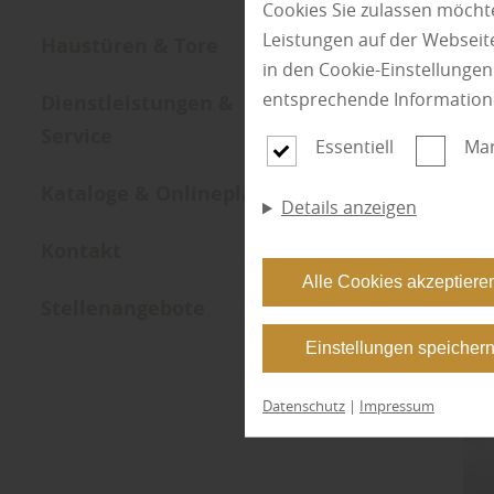
Cookies Sie zulassen möchte
Leistungen auf der Webseite
Haustüren & Tore
in den Cookie-Einstellunge
entsprechende Information
Dienstleistungen &
Service
Essentiell
Mar
Kataloge & Onlineplaner
Details anzeigen
Kontakt
Alle Cookies akzeptiere
Stellenangebote
Einstellungen speicher
Datenschutz
|
Impressum