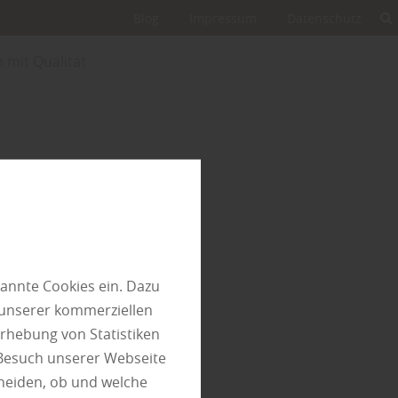
Blog
Impressum
Datenschutz
 mit Qualität
mpfiehlt:
n aus
annte Cookies ein. Dazu
dboden
 unserer kommerziellen
rhebung von Statistiken
 Besuch unserer Webseite
heiden, ob und welche