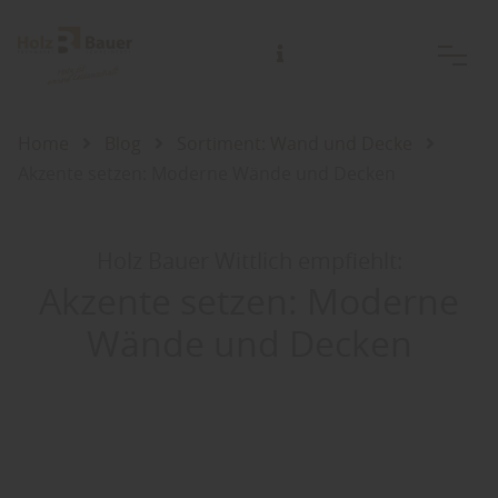
Beratungstermine außerhalb der Öffnungszeiten jederzeit nach Vereinbarung.
Gerne auch bei Ihnen Zuhause oder der Baustelle!
Home
Blog
Sortiment: Wand und Decke
Akzente setzen: Moderne Wände und Decken
Holz Bauer Wittlich empfiehlt:
Akzente setzen: Moderne
Wände und Decken