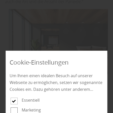
auch die Art und die Anzahl der Paneele.“
Cookie-Einstellungen
Um Ihnen einen idealen Besuch auf unserer
Holz Bauer Wittlich mit Sitz in Wittlich-Lüxem, nahe
Webseite zu ermöglichen, setzen wir sogenannte
Wittlich, Trier, Bernkastel-Kues, ist Ihr Fachmann rund
Cookies ein. Dazu gehören unter anderem
um das Thema Wand- und Deckengestaltung. Wir
Cookies, die für die Steuerung und den
Essentiell
stehen Ihnen als erfahrener Partner gern mit Rat und
reibungslosen Betrieb unserer kommerziellen
Tat zur Seite. Und wenn Sie Ideen und Inspiration
Unternehmensseite notwendig sind. Zusätzlich
Marketing