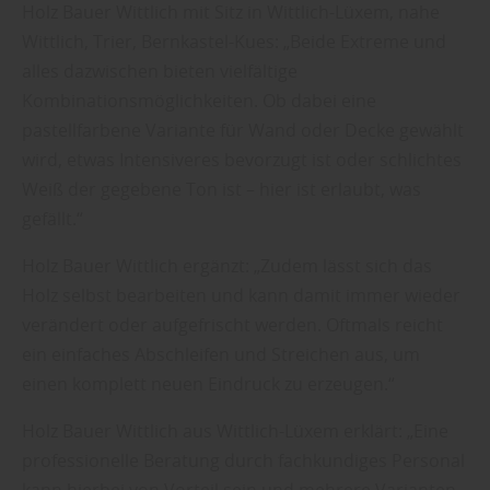
Holz Bauer Wittlich mit Sitz in Wittlich-Lüxem, nahe
Wittlich, Trier, Bernkastel-Kues: „Beide Extreme und
alles dazwischen bieten vielfältige
Kombinationsmöglichkeiten. Ob dabei eine
pastellfarbene Variante für Wand oder Decke gewählt
wird, etwas Intensiveres bevorzugt ist oder schlichtes
Weiß der gegebene Ton ist – hier ist erlaubt, was
gefällt.“
Holz Bauer Wittlich ergänzt: „Zudem lässt sich das
Holz selbst bearbeiten und kann damit immer wieder
verändert oder aufgefrischt werden. Oftmals reicht
ein einfaches Abschleifen und Streichen aus, um
einen komplett neuen Eindruck zu erzeugen.“
Holz Bauer Wittlich aus Wittlich-Lüxem erklärt: „Eine
professionelle Beratung durch fachkundiges Personal
kann hierbei von Vorteil sein und mehrere Varianten