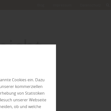
Blog
Impressum
Datenschutz
nicht
nden
annte Cookies ein. Dazu
 unserer kommerziellen
halt leider nicht finden.
rhebung von Statistiken
 Besuch unserer Webseite
heiden, ob und welche