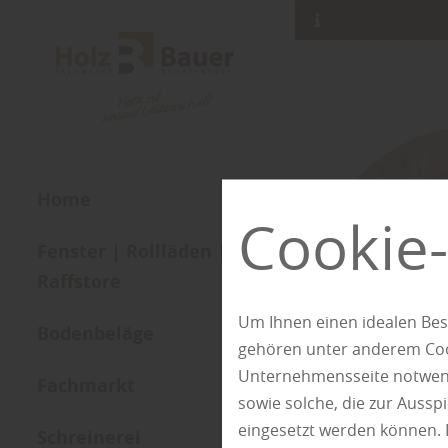
Home
Cookie-
Fenster | Rollläden |
Raffstore
Um Ihnen einen idealen Bes
Bodenbeläge
gehören unter anderem Cook
Unternehmensseite notwendi
Fachmarkt
sowie solche, die zur Auss
eingesetzt werden können. 
Schreinerei