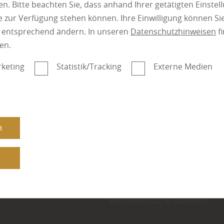
zurück zur Startseit
n. Bitte beachten Sie, dass anhand Ihrer getätigten Einstell
 zur Verfügung stehen können. Ihre Einwilligung können Sie
n entsprechend ändern. In unseren
Datenschutzhinweisen
fi
en.
keting
Statistik/Tracking
Externe Medien
Fenster, Rollläden & Raffstore
Parkett
n
üxem
Massivholzdielen
Kork
er.info
n
Terrassendielen
120-0
Innenausbau
r.info
Türen & Tore
Sonnenschutz & Markisen