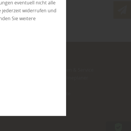
e
ungen eventuell nicht alle
 jederzeit widerrufen und
nden Sie weitere
Schreinerei
Dienstleistungen & Service
Kataloge & Onlineplaner
Kontakt
Stellenangebote