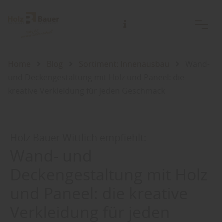
Beratungstermine außerhalb der Öffnungszeiten jederzeit nach Vereinbarung.
Gerne auch bei Ihnen Zuhause oder der Baustelle!
Home
Blog
Sortiment: Innenausbau
Wand-
und Deckengestaltung mit Holz und Paneel: die
kreative Verkleidung für jeden Geschmack
Holz Bauer Wittlich empfiehlt:
Wand- und
Deckengestaltung mit Holz
und Paneel: die kreative
Verkleidung für jeden