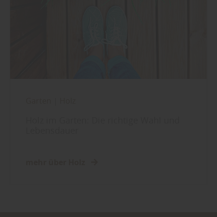
Garten
|
Holz
Holz im Garten: Die richtige Wahl und
Lebensdauer
mehr über Holz