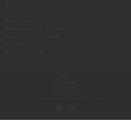
Sonnenschutz & Markisen
Schreinerei
Dienstleistungen & Service
Kataloge & Onlineplaner
Kontakt
Stellenangebote
Blog
Impressum
Datenschutz
Copyright by Holz Bauer Gbr - 2026
In Kooperation mit dem