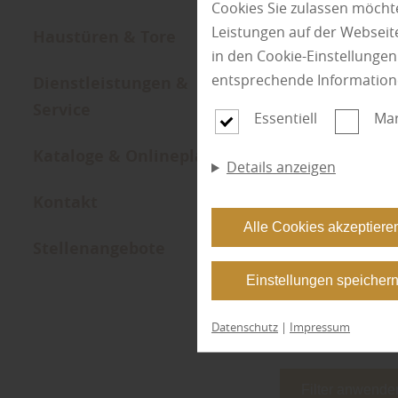
Cookies Sie zulassen möchte
Leistungen auf der Webseite
Haustüren & Tore
in den Cookie-Einstellunge
entsprechende Information
Dienstleistungen &
Service
Essentiell
Mar
Kat
Kataloge & Onlineplaner
Details anzeigen
Kontakt
Alle Cookies akzeptiere
Stellenangebote
Einstellungen speicher
Datenschutz
|
Impressum
Filter anwende