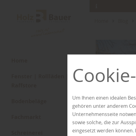
Home
Blog
Home
Cookie-
Fenster | Rollläden |
Raffstore
Um Ihnen einen idealen Bes
Bodenbeläge
gehören unter anderem Cook
Unternehmensseite notwendi
Fachmarkt
sowie solche, die zur Auss
eingesetzt werden können. 
Schreinerei