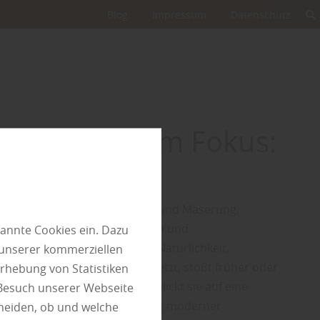
Blog
Impressum
Datenschutz
e Holzarten im Fokus:
che
eiden sich nicht nur in Farbe und Maserung,
hren technischen Eigenschaften und
annte Cookies ein. Dazu
en. Wer im Außenbereich auf Natürlichkeit,
 unserer kommerziellen
it und eine lebendige Optik setzt, stößt früher oder
rhebung von Statistiken
he. Als heimisches Nadelholz blickt sie auf eine
 Besuch unserer Webseite
dition zurück und ist heute aus moderner
heiden, ob und welche