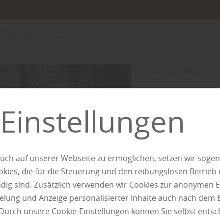
Sortiment: Holz
Holz
|
Holzbau
Beliebt
Einstellungen
die Lär
Holzarten untersch
sondern auch in i
uch auf unserer Webseite zu ermöglichen, setzen wir sogen
Einsatzmöglichkeit
ies, die für die Steuerung und den reibungslosen Betrieb
Widerstandsfähigke
g sind. Zusätzlich verwenden wir Cookies zur anonymen E
später auf die Lärc
pielung und Anzeige personalisierter Inhalte auch nach dem
lange Nutzungstra
Durch unsere Cookie-Einstellungen können Sie selbst entsc