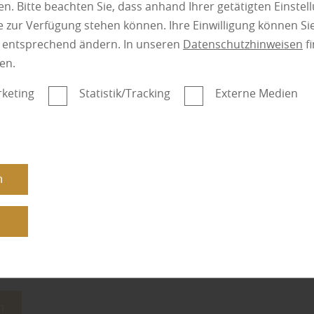
Terrassen- und…
n. Bitte beachten Sie, dass anhand Ihrer getätigten Einstell
 zur Verfügung stehen können. Ihre Einwilligung können Sie
mehr zu Lärchenh
n entsprechend ändern. In unseren
Datenschutzhinweisen
fi
en.
keting
Statistik/Tracking
Externe Medien
egorie:
Holz
n
n
Holz
n