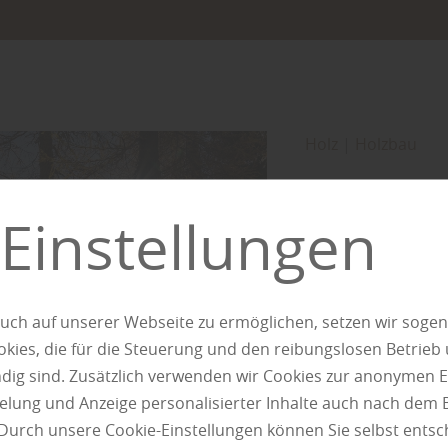
Holz
|
Holzbau
Beliebt
Einstellungen
die Lär
Holzarten untersch
sondern auch in i
uch auf unserer Webseite zu ermöglichen, setzen wir sogen
Einsatzmöglichkeit
ies, die für die Steuerung und den reibungslosen Betrieb
Widerstandsfähigke
g sind. Zusätzlich verwenden wir Cookies zur anonymen E
später auf die Lärc
pielung und Anzeige personalisierter Inhalte auch nach dem
lange Nutzungstra
Durch unsere Cookie-Einstellungen können Sie selbst entsc