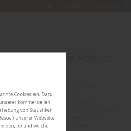
Blog
Impressum
Datenschutz
e Holzarten im Fokus:
che
eiden sich nicht nur in Farbe und Maserung,
hren technischen Eigenschaften und
annte Cookies ein. Dazu
en. Wer im Außenbereich auf Natürlichkeit,
 unserer kommerziellen
it und eine lebendige Optik setzt, stößt früher oder
rhebung von Statistiken
he. Als heimisches Nadelholz blickt sie auf eine
 Besuch unserer Webseite
dition zurück und ist heute aus moderner
heiden, ob und welche