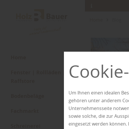
Home
Blog
Home
Cookie-
Fenster | Rollläden |
Raffstore
Um Ihnen einen idealen Bes
Bodenbeläge
gehören unter anderem Cook
Unternehmensseite notwendi
Fachmarkt
sowie solche, die zur Auss
eingesetzt werden können. 
Schreinerei