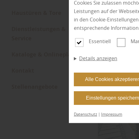
Cookies Sie zulassen möchte
Leistungen auf der Webseite
Haustüren & Tore
in den Cookie-Einstellunge
entsprechende Information
Dienstleistungen &
Service
Essentiell
Mar
Kataloge & Onlineplaner
Details anzeigen
Kontakt
Alle Cookies akzeptiere
Stellenangebote
Filter anwende
Einstellungen speicher
Datenschutz
|
Impressum