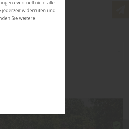
ungen eventuell nicht alle
 jederzeit widerrufen und
olz
nden Sie weitere
gorie wählen...