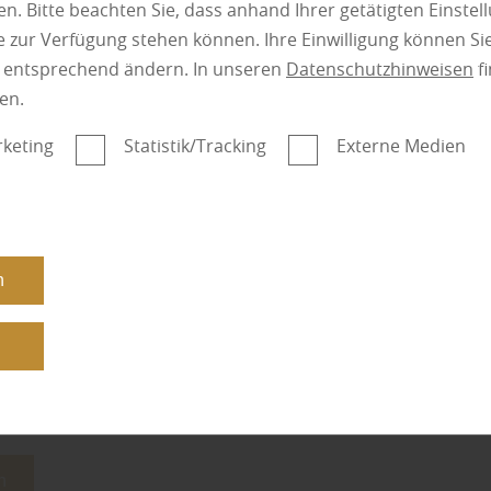
Terrassen- und…
n. Bitte beachten Sie, dass anhand Ihrer getätigten Einstell
 zur Verfügung stehen können. Ihre Einwilligung können Sie
mehr zu Lärchenh
n entsprechend ändern. In unseren
Datenschutzhinweisen
fi
en.
keting
Statistik/Tracking
Externe Medien
egorie:
Bod
n
n
Bod
n