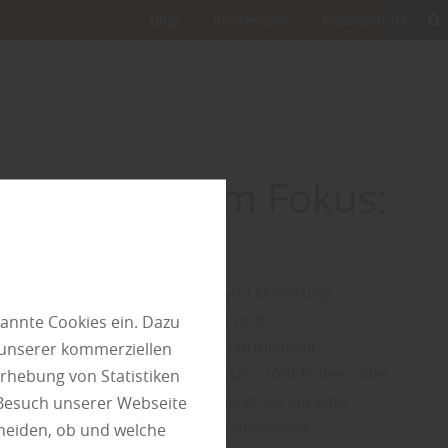
Blog
Impressum
Datenschutz
e Holzarten im Fokus:
che
eiden sich nicht nur in Farbe und Maserung,
hren technischen Eigenschaften und
annte Cookies ein. Dazu
en. Wer im Außenbereich auf Natürlichkeit,
 unserer kommerziellen
it und eine lebendige Optik setzt, stößt früher oder
rhebung von Statistiken
he. Als heimisches Nadelholz blickt sie auf eine
 Besuch unserer Webseite
dition zurück und ist heute aus moderner
heiden, ob und welche