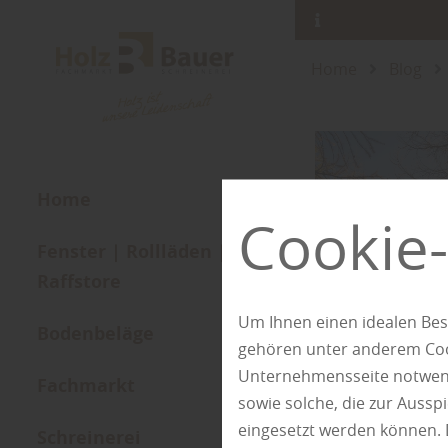
Home
Blog
Home
Cookie-
Fenster | Rollläden |
Raffstore
Um Ihnen einen idealen Bes
Bodenbeläge
gehören unter anderem Cook
Unternehmensseite notwendi
Fachmarkt
sowie solche, die zur Auss
eingesetzt werden können. 
Schreinerei