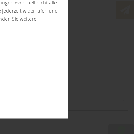
ungen eventuell nicht alle
 jederzeit widerrufen und
olz
nden Sie weitere
en
en