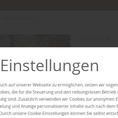
Sortiment: Boden
Holz
|
Holzbau
Beliebt
Einstellungen
die Lär
Holzarten untersch
sondern auch in i
uch auf unserer Webseite zu ermöglichen, setzen wir sogen
Einsatzmöglichkeit
ies, die für die Steuerung und den reibungslosen Betrieb
Widerstandsfähigke
g sind. Zusätzlich verwenden wir Cookies zur anonymen E
später auf die Lärc
pielung und Anzeige personalisierter Inhalte auch nach dem
lange Nutzungstra
Durch unsere Cookie-Einstellungen können Sie selbst entsc