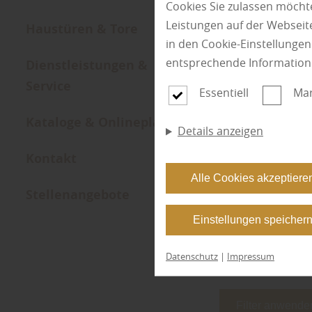
Cookies Sie zulassen möchte
Leistungen auf der Webseite
Haustüren & Tore
in den Cookie-Einstellunge
entsprechende Information
Dienstleistungen &
Service
Essentiell
Mar
Kat
Kataloge & Onlineplaner
Details anzeigen
Kontakt
Alle Cookies akzeptiere
Stellenangebote
Einstellungen speicher
Datenschutz
|
Impressum
Filter anwende